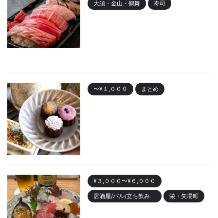
大須・金山・鶴舞
寿司
金山 「寿司まる辰 金山店」オー
プン！安くて美味しい寿司居酒
屋
2023/10/30
〜¥１,０００
まとめ
名古屋で人気の「カヌレ」
Best10 有名店・美味しいお店
2023/10/28
¥３,０００〜¥６,０００
居酒屋/バル/立ち飲み
栄・矢場町
栄のおしゃれ居酒屋「魚ト日本