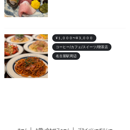
酒あたらよ」がおすすめ！お造
りが人気
2023/10/22
¥１,０００〜¥３,０００
コーヒー/カフェ/スイーツ/喫茶店
名古屋駅周辺
名古屋駅 「カフェニュージャポ
ネ」美味しいパスタランチやデ
ィナーまでおすすめ
2023/10/18
ホーム
お問い合わせフォーム
プライバシーポリシー