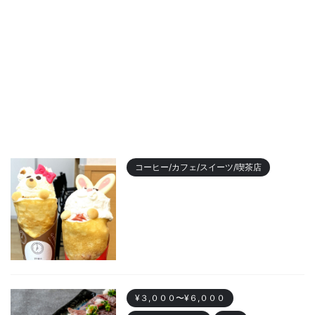
コーヒー/カフェ/スイーツ/喫茶店
【2023年最新】名古屋のおすす
めクレープランキング！かわい
い動物クレープも
2023/11/7
¥３,０００〜¥６,０００