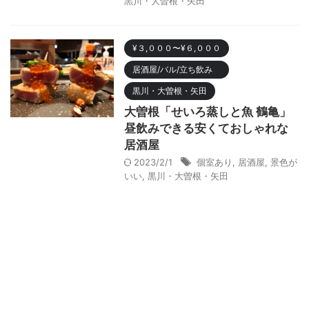
黒川・大曽根・矢田
¥３,０００〜¥６,０００
居酒屋/バル/立ち飲み
黒川・大曽根・矢田
大曽根「せいろ蒸しと魚 鶴亀」
昼飲みできる安くておしゃれな
居酒屋
2023/2/1
個室あり
,
居酒屋
,
景色が
いい
,
黒川・大曽根・矢田