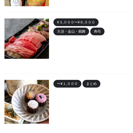
¥３,０００〜¥６,０００
大須・金山・鶴舞
寿司
金山 「寿司まる辰 金山店」オー
プン！安くて美味しい寿司居酒
屋
2023/10/30
〜¥１,０００
まとめ
名古屋で人気の「カヌレ」
Best10 有名店・美味しいお店
2023/10/28