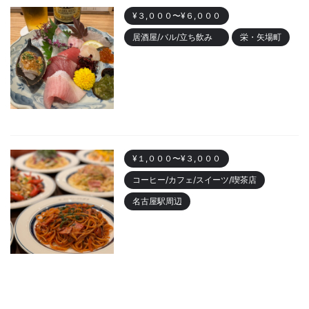
¥３,０００〜¥６,０００
居酒屋/バル/立ち飲み
栄・矢場町
栄のおしゃれ居酒屋「魚ト日本
酒あたらよ」がおすすめ！お造
りが人気
2023/10/22
¥１,０００〜¥３,０００
コーヒー/カフェ/スイーツ/喫茶店
名古屋駅周辺
名古屋駅 「カフェニュージャポ
ネ」美味しいパスタランチやデ
ィナーまでおすすめ
2023/10/18