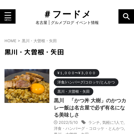
＃フードメ
名古屋 | グルメブログ イベント情報
HOME
>
黒川・大曽根・矢田
黒川・大曽根・矢田
¥１,０００〜¥３,０００
洋食/ハンバーグ/コロッケ/とんかつ
黒川・大曽根・矢田
黒川 「かつ丼 大樹」のかつカ
レー飯は名古屋で必ず有名にな
る美味しさ
2022/5/10
ランチ
,
気軽に1人で
,
洋食・ハンバーグ・コロッケ・とんかつ
,