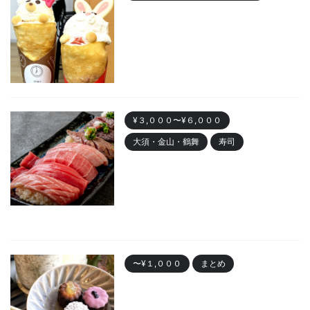
【2023年最新】名古屋のおすす
めクレープランキング！かわい
い動物クレープも
2023/11/7
¥３,０００〜¥６,０００
大須・金山・鶴舞
寿司
金山 「寿司まる辰 金山店」オー
プン！安くて美味しい寿司居酒
屋
2023/10/30
〜¥１,０００
まとめ
名古屋で人気の「カヌレ」
Best10 有名店・美味しいお店