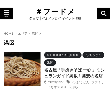
＃フードメ
名古屋 | グルメブログ イベント情報
HOME
>
エリア
>
港区
>
港区
¥１,０００〜¥３,０００
そば/うどん
港区
名古屋「手挽きそば 一心 」ミシ
ュランガイド掲載！蕎麦の名店
2023/1/27
そば/うどん
,
ファミリ
ーにもオススメ
,
天ぷら