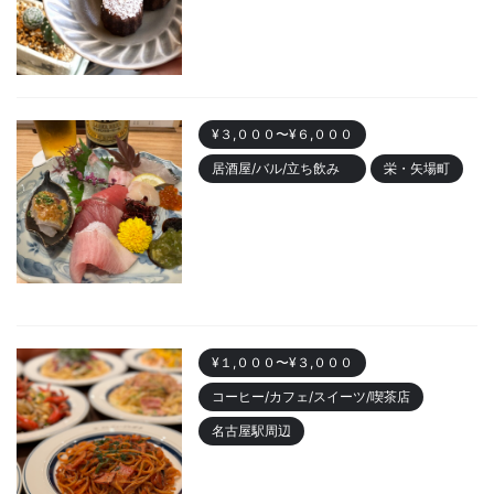
2023/10/28
¥３,０００〜¥６,０００
居酒屋/バル/立ち飲み
栄・矢場町
栄のおしゃれ居酒屋「魚ト日本
酒あたらよ」がおすすめ！お造
りが人気
2023/10/22
¥１,０００〜¥３,０００
コーヒー/カフェ/スイーツ/喫茶店
名古屋駅周辺
名古屋駅 「カフェニュージャポ